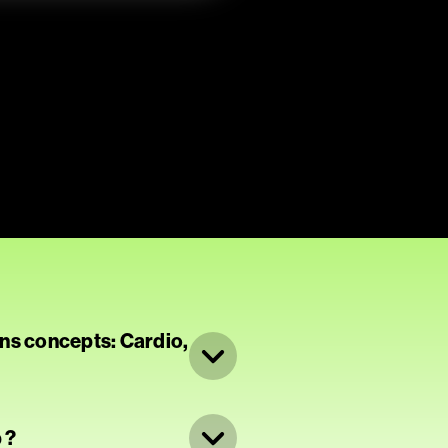
ns concepts: Cardio,
mais disponibles
 ?