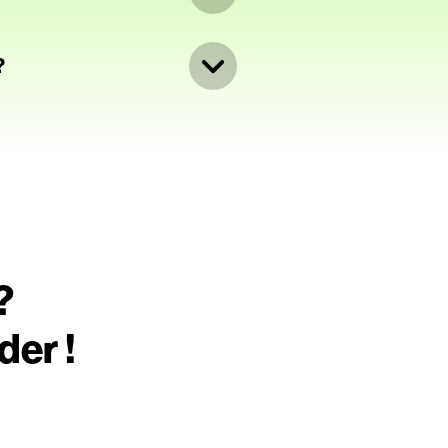
demande ou pour certains
OD directement depuis la
?
l.
is à jour, mais restent
r à être utilisés par les clubs
?
der !