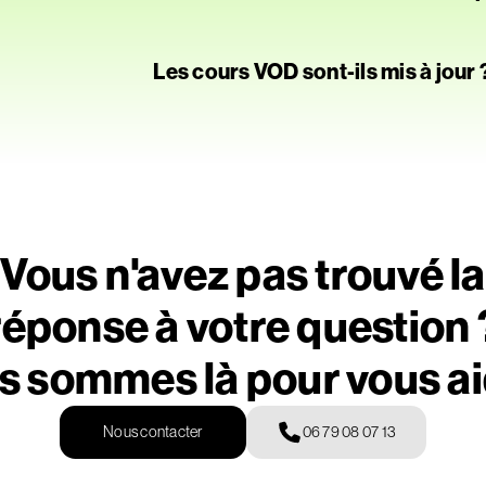
uniquement en VOD, accessibles sur 
clubs qui le souhaitent.
Vous pouvez accéder à notre offre V
Les cours VOD sont-ils mis à jour 
plateforme, via votre espace personne
Les anciens programmes ne sont plus m
disponibles en intégralité pour continue
qui le souhaitent.
Vous n'avez pas trouvé la
réponse à votre question 
 sommes là pour vous ai
Nous contacter
06 79 08 07 13