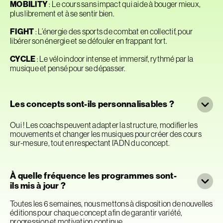
MOBILITY
: Le cours sans impact qui aide à bouger mieux,
plus librement et à se sentir bien.
FIGHT
: L’énergie des sports de combat en collectif, pour
libérer son énergie et se défouler en frappant fort.
CYCLE
: Le vélo indoor intense et immersif, rythmé par la
musique et pensé pour se dépasser.
Les concepts sont-ils personnalisables ?
Oui ! Les coachs peuvent adapter la structure, modifier les
mouvements et changer les musiques pour créer des cours
sur-mesure, tout en respectant l’ADN du concept.
À quelle fréquence les programmes sont-
ils mis à jour ?
Toutes les 6 semaines, nous mettons à disposition de nouvelles
éditions pour chaque concept afin de garantir variété,
progression et motivation continue.