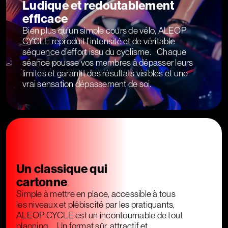
Ludique et redoutablement
efficace
Bien plus qu’un simple cours de vélo, ALEOP
CYCLE reproduit l’intensité et de véritable
séquence d’effort issu du cyclisme. Chaque
séance pousse vos membres à dépasser leurs
limites et garantit des résultats visibles et une
vrai sensation dépassement de soi.
Un classique qui
cartonne
Simple à mettre en place, accessible à tous
les niveaux et plébiscité par les pratiquants,
ALEOP CYCLE est un incontournable de tout
planning. Un format sûr, attractif et