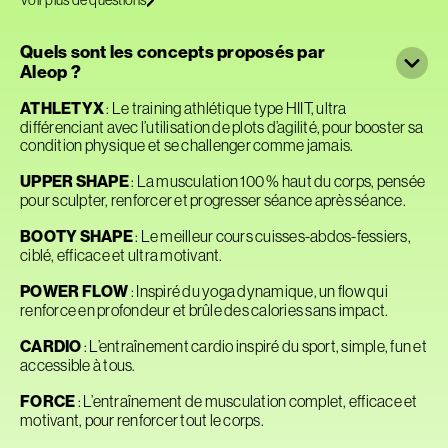
Quels sont les concepts proposés par
Aleop ?
ATHLETYX
: Le training athlétique type HIIT, ultra
différenciant avec l’utilisation de plots d’agilité, pour booster sa
condition physique et se challenger comme jamais.
UPPER SHAPE
: La musculation 100 % haut du corps, pensée
pour sculpter, renforcer et progresser séance après séance.
BOOTY SHAPE
: Le meilleur cours cuisses-abdos-fessiers,
ciblé, efficace et ultra motivant.
POWER FLOW
: Inspiré du yoga dynamique, un flow qui
renforce en profondeur et brûle des calories sans impact.
CARDIO
: L’entraînement cardio inspiré du sport, simple, fun et
accessible à tous.
FORCE
: L’entraînement de musculation complet, efficace et
motivant, pour renforcer tout le corps.